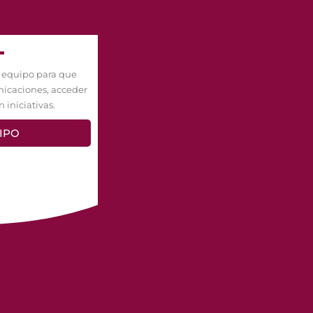
-
 equipo para que
nicaciones, acceder
 iniciativas.
IPO