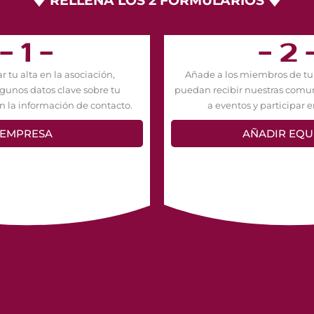
🡇 RELLENA LOS 2 FORMULARIOS 🡇
- 1 -
- 2 
r tu alta en la asociación,
Añade a los miembros de tu
gunos datos clave sobre tu
puedan recibir nuestras comu
n la información de contacto.
a eventos y participar en
EMPRESA
AÑADIR EQU