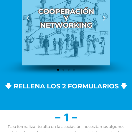
🡇 RELLENA LOS 2 FORMULARIOS 🡇
- 1 -
Para formalizar tu alta en la asociación, necesitamos algunos